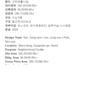
용도
근린생활시설
대지면적
160.20/158.08㎡
건축면적
96.00/90.89㎡
연면적
285.72/288.29㎡
규모
지상 5층
구조
철근콘크리트조
외부마감
모노코트, 로이복층유리, 알루미늄 시스템창
준공
2019.
Design Team
Kim, Sung-won / Lim, Jung-soo / Park,
Seo-yup
Location
Sinsa-dong, Gangnam-gu, Seoul
Program
Neighborhood Facility
Site Area
160.20/158.08
㎡
Bldg. Area
96.00/90.89
㎡
Gross Floor Area
285.72/288.29
㎡
Bldg. Stories
5 Floors
Structure
Reinforced Concrete
Exterior Finish
Monocoat, Double Glazed AL. Windows
All right reserved. No part of the contents of this page may
be reproduced without the written permission of MINIMAX
Architects.
Dapsimni-ro 38gil 33, Dongdaemun-gu, Seoul