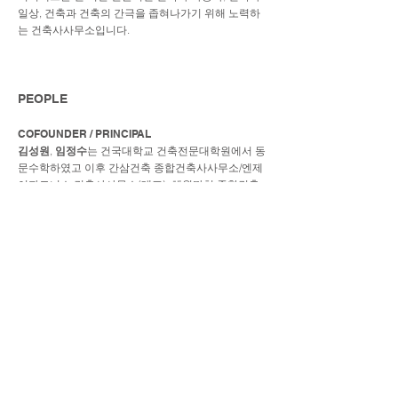
일상, 건축과 건축의 간극을 좁혀나가기 위해 노력하
는 건축사사무소입니다.
PEOPLE
COFOUNDER / PRINCIPAL
김성원
,
임정수
는 건국대학교 건축전문대학원에서 동
문수학하였고 이후 간삼건축 종합건축사사무소/엔제
이파트너스 건축사사무소(대표), 혜원까치 종합건축
사사무소/간삼건축 종합건축사사무소에서 각자 10년
이상 기획설계에서부터 건축물이 구축되어지기까지
의 다양한 경험을 쌓았으며, 2016년 1월 1일 건축사
사무소 미니맥스를 설립하였습니다.
Dapsimni-ro 38gil 33, Dongdaemun-gu, Seoul
E
mma@mini-max.kr
T
02.456.1979
© MINIMAX Architecture